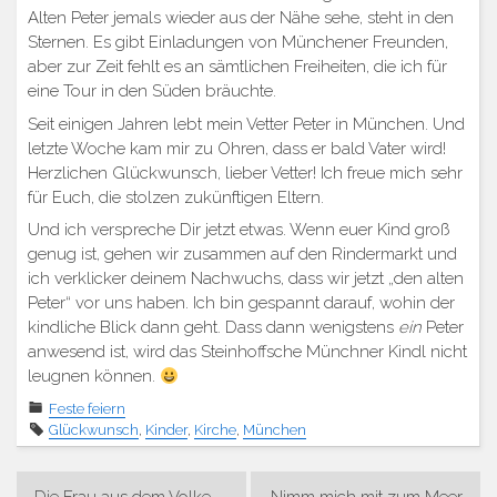
Alten Peter jemals wieder aus der Nähe sehe, steht in den
Sternen. Es gibt Einladungen von Münchener Freunden,
aber zur Zeit fehlt es an sämtlichen Freiheiten, die ich für
eine Tour in den Süden bräuchte.
Seit einigen Jahren lebt mein Vetter Peter in München. Und
letzte Woche kam mir zu Ohren, dass er bald Vater wird!
Herzlichen Glückwunsch, lieber Vetter! Ich freue mich sehr
für Euch, die stolzen zukünftigen Eltern.
Und ich verspreche Dir jetzt etwas. Wenn euer Kind groß
genug ist, gehen wir zusammen auf den Rindermarkt und
ich verklicker deinem Nachwuchs, dass wir jetzt „den alten
Peter“ vor uns haben. Ich bin gespannt darauf, wohin der
kindliche Blick dann geht. Dass dann wenigstens
ein
Peter
anwesend ist, wird das Steinhoffsche Münchner Kindl nicht
leugnen können.
Feste feiern
Glückwunsch
,
Kinder
,
Kirche
,
München
Beitragsnavigation