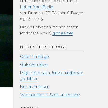
damit eine besondere Stimme:
Letter from Berlin
von Dr. hons. CELTA John O'Dwyer
(1943 – 2023)
Die 40 Episoden meines ersten
Podcasts (2020)
gibt es hier
.
NEUESTE BEITRÄGE
Ostern in Beige
Gute Vorsätze
Pilgerreise nach Jeruschalájim vor
30 Jahren
Nur in Umrissen
Weihnachten in Sack und Asche