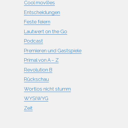
Cool mov(i)es
Entscheidungen
Feste feiern
Lautwert on the Go
Podcast
Premieren und Gastspiele
Primal von A – Z
Revolution B
Rückschau
Wortlos nicht stumm
WYSIWYG
Zeit