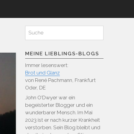
Suchen
Suche
für:
MEINE LIEBLINGS-BLOGS
Immer lesenswert:
Brot und Glanz
von René Pachmann, Frankfurt
Oder, DE
John O'Dwyer war ein
begeisterter Blogger und ein
wunderbarer Mensch. Im Mai
2023 ist er nach kurzer Krankheit
verstorben. Sein Blog bleibt und