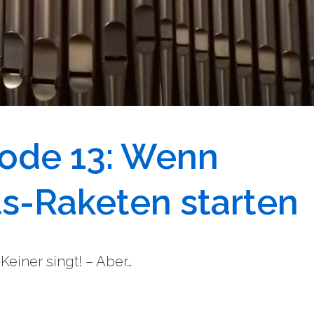
sode 13: Wenn
s-Raketen starten
einer singt! – Aber…