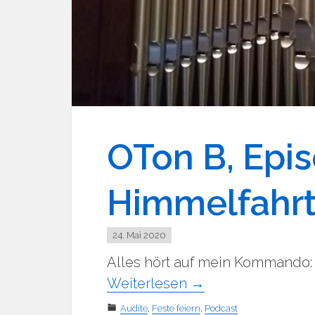
OTon B, Epi
Himmelfahrt
24. Mai 2020
Alles hört auf mein Kommando: K
Weiterlesen
→
Audite
,
Feste feiern
,
Podcast