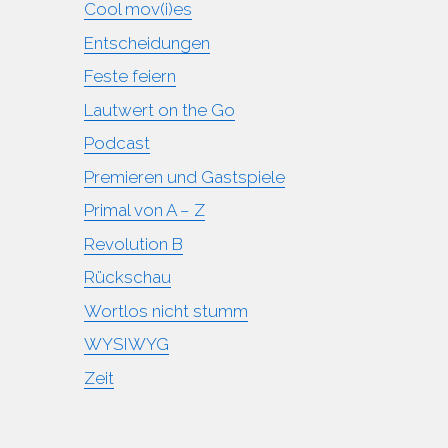
Cool mov(i)es
Entscheidungen
Feste feiern
Lautwert on the Go
Podcast
Premieren und Gastspiele
Primal von A – Z
Revolution B
Rückschau
Wortlos nicht stumm
WYSIWYG
Zeit