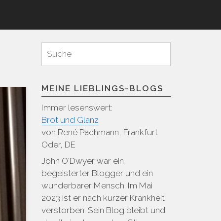
Suchen
Suche
für:
MEINE LIEBLINGS-BLOGS
Immer lesenswert:
Brot und Glanz
von René Pachmann, Frankfurt
Oder, DE
John O'Dwyer war ein
begeisterter Blogger und ein
wunderbarer Mensch. Im Mai
2023 ist er nach kurzer Krankheit
verstorben. Sein Blog bleibt und