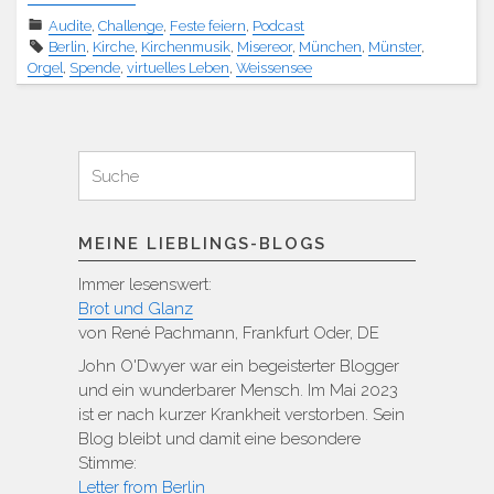
Audite
,
Challenge
,
Feste feiern
,
Podcast
Berlin
,
Kirche
,
Kirchenmusik
,
Misereor
,
München
,
Münster
,
Orgel
,
Spende
,
virtuelles Leben
,
Weissensee
Suchen
Suche
für:
MEINE LIEBLINGS-BLOGS
Immer lesenswert:
Brot und Glanz
von René Pachmann, Frankfurt Oder, DE
John O'Dwyer war ein begeisterter Blogger
und ein wunderbarer Mensch. Im Mai 2023
ist er nach kurzer Krankheit verstorben. Sein
Blog bleibt und damit eine besondere
Stimme:
Letter from Berlin