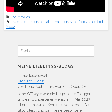
Cool mov(i)es
Essen und Trinken
,
primal
,
PrimaLeben
,
Superfood vs. Badfood
,
Video
Suchen
Suche
für:
MEINE LIEBLINGS-BLOGS
Immer lesenswert:
Brot und Glanz
von René Pachmann, Frankfurt Oder, DE
John O'Dwyer war ein begeisterter Blogger
und ein wunderbarer Mensch. Im Mai 2023
ist er nach kurzer Krankheit verstorben. Sein
Blog bleibt und damit eine besondere