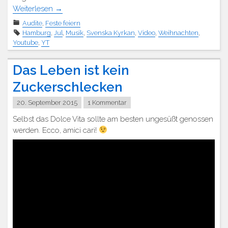
Weiterlesen
→
Audite
,
Feste feiern
Hamburg
,
Jul
,
Musik
,
Svenska Kyrkan
,
Video
,
Weihnachten
,
Youtube
,
YT
Das Leben ist kein
Zuckerschlecken
20. September 2015
1 Kommentar
Selbst das Dolce Vita sollte am besten ungesüßt genossen
werden. Ecco, amici cari!