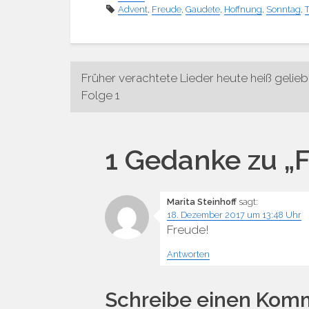
Advent
,
Freude
,
Gaudete
,
Hoffnung
,
Sonntag
,
T
Beitragsnavigatio
Früher verachtete Lieder heute heiß gelieb
Folge 1
1 Gedanke zu „
F
Marita Steinhoff
sagt:
18. Dezember 2017 um 13:48 Uhr
Freude!
Antworten
Schreibe einen Kom