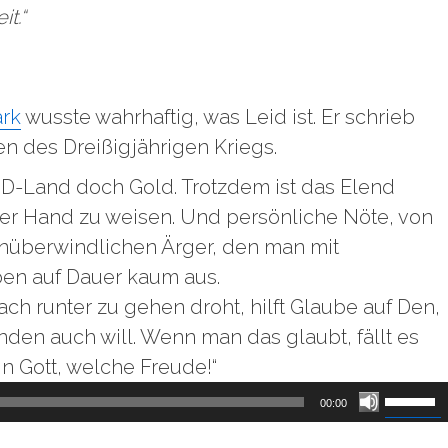
t.“
ark
wusste wahrhaftig, was Leid ist. Er schrieb
en des Dreißigjährigen Kriegs.
 D-Land doch Gold. Trotzdem ist das Elend
der Hand zu weisen. Und persönliche Nöte, von
unüberwindlichen Ärger, den man mit
en auf Dauer kaum aus.
ch runter zu gehen droht, hilft Glaube auf Den,
den auch will. Wenn man das glaubt, fällt es
ein Gott, welche Freude!“
Pfeilta
00:00
Hoch/R