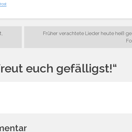
benutz
rost
um
die
Lautst
n
t,
Früher verachtete Lieder heute heiß gel
zu
Fo
regeln.
reut euch gefälligst!
“
mentar