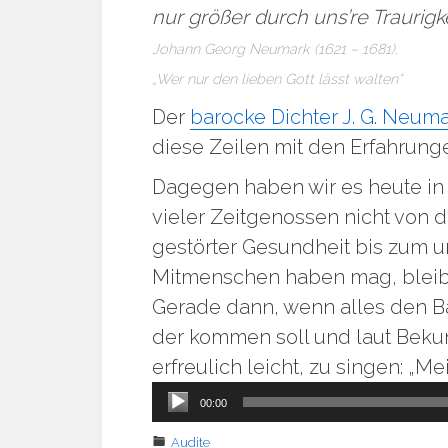
nur größer durch uns’re Traurigkei
Johann Georg Neumark (1621 – 1681),
„Wer nur den lieben Gott lässt walten“
Der
barocke Dichter J. G. Neum
diese Zeilen mit den Erfahrung
Dagegen haben wir es heute in
vieler Zeitgenossen nicht von 
gestörter Gesundheit bis zum 
Mitmenschen haben mag, bleib
Gerade dann, wenn alles den Ba
der kommen soll und laut Bekun
erfreulich leicht, zu singen: „M
Audio-
00:00
Player
Audite