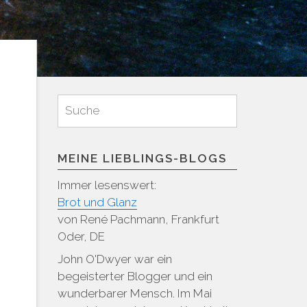
Suchen
Suche
für:
MEINE LIEBLINGS-BLOGS
Immer lesenswert:
Brot und Glanz
von René Pachmann, Frankfurt
Oder, DE
John O'Dwyer war ein
begeisterter Blogger und ein
wunderbarer Mensch. Im Mai