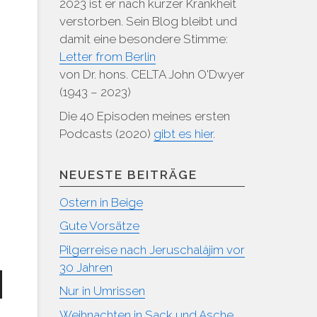
2023 ist er nach kurzer Krankheit
verstorben. Sein Blog bleibt und
damit eine besondere Stimme:
Letter from Berlin
von Dr. hons. CELTA John O'Dwyer
(1943 – 2023)
Die 40 Episoden meines ersten
Podcasts (2020)
gibt es hier
.
NEUESTE BEITRÄGE
Ostern in Beige
Gute Vorsätze
Pilgerreise nach Jeruschalájim vor
30 Jahren
sten
Nur in Umrissen
unter
Weihnachten in Sack und Asche