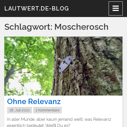
Zum
LAUTWERT.DE-BLOG
Inhalt
Schlagwort:
Moscherosch
Ohne Relevanz
18. Juli 2021
2 Kommentare
In aller Munde, aber kaum jemand weiß, was Relevanz
eigentlich bedeutet. Weißt Du es?