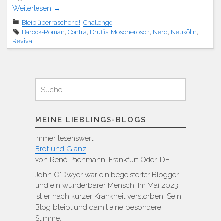
Weiterlesen
→
Bleib überraschend!
,
Challenge
Barock-Roman
,
Contra
,
Druffis
,
Moscherosch
,
Nerd
,
Neukölln
,
Revival
Suchen
Suche
für:
MEINE LIEBLINGS-BLOGS
Immer lesenswert:
Brot und Glanz
von René Pachmann, Frankfurt Oder, DE
John O'Dwyer war ein begeisterter Blogger
und ein wunderbarer Mensch. Im Mai 2023
ist er nach kurzer Krankheit verstorben. Sein
Blog bleibt und damit eine besondere
Stimme: